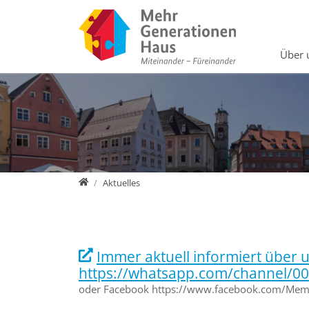
Direkt zur Hauptnavigation springen
Direkt zum Inhalt springen
Über 
Home
Aktuelles
Immer aktuell informiert über
https://whatsapp.com/channel/
oder Facebook https://www.facebook.com/Me