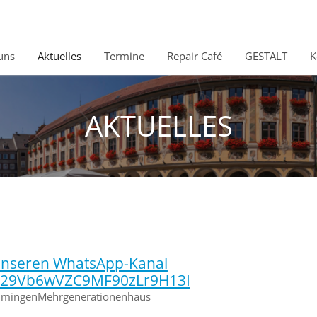
uns
Aktuelles
Termine
Repair Café
GESTALT
K
AKTUELLES
 unseren WhatsApp-Kanal
0029Vb6wVZC9MF90zLr9H13I
mmingenMehrgenerationenhaus